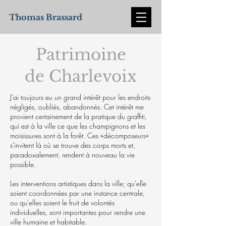
Thomas Brassard
Patrimoine
de Charlevoix
J'ai toujours eu un grand intérêt pour les endroits
négligés, oubliés, abandonnés. Cet intérêt me
provient certainement de la pratique du graffiti,
qui est à la ville ce que les champignons et les
moisissures sont à la forêt. Ces «décomposeurs»
s'invitent là où se trouve des corps morts et,
paradoxalement, rendent à nouveau la vie
possible.
Les interventions artistiques dans la ville; qu'elle
soient coordonnées par une instance centrale,
ou qu'elles soient le fruit de volontés
individuelles, sont importantes pour rendre une
ville humaine et habitable.